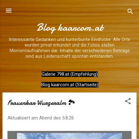
Direkt zum Hauptbereich
Blog kaarcom.at
Interessante Gedanken und kunterbunte Eindrücke. Alle Orte
wurden privat erkundet und die Fotos stellen
Momentaufnahmen dar. Inhalte der verschiedenen Beiträge
sind aus Leidenschaft spontan entstanden.
Galerie 798.at (Empfehlung)
P
Blog kaarcom.at (Startseite)
o
s
Frauenkar Wurzeralm 🏞️
t
s
Aktualisiert am Abend des
5.8.26