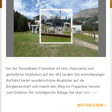
Die 2er-Sesselbahn Frauenkar ist eine charmante und
gemütliche Institution auf der Wurzeralm. Die entschleunigte
Auffahrt bietet wunderschöne Ausblicke auf die
Berglandschaft und macht den Weg ins Frauenkar bereits
zum Erlebnis. Die nostalgische Anlage hat über viele Jahre
zuverlässig ihren Dienst geleistet und wird vielen Gästen in
guter Erinnerung bleiben. Diese 2026 noch bestehende
WEITERLESEN »
Anlage wird voraussichtlich ab dem Jahr 2027 durch eine