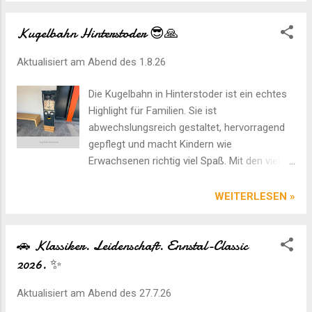
neue 10er-Gondelbahn Frauenkar (Ein-Seil-Umlaufbahn)
ersetzt. Bis dahin lohnt es sich, diese klassische 2er-
Kugelbahn Hinterstoder 😎🙏
Sesselbahn noch einmal zu erleben. YouTube Short Video
Aktualisiert am Abend des
1.8.26
Google Maps Location
Die Kugelbahn in Hinterstoder ist ein echtes
Highlight für Familien. Sie ist
abwechslungsreich gestaltet, hervorragend
gepflegt und macht Kindern wie
Erwachsenen richtig viel Spaß. Mit den vielen
kreativen Stationen, Tunneln und
Hindernissen vergeht die Zeit wie im Flug.
WEITERLESEN »
Die wunderschöne Umgebung macht das
Erlebnis perfekt und lädt dazu ein, den
🚗 Klassiker. Leidenschaft. Ennstal-Classic
Ausflug mit einer Wanderung zu verbinden.
2026. ✨
Ein liebevoll gestaltetes Ausflugsziel, das wir
jederzeit wieder besuchen würden – absolut
Aktualisiert am Abend des
27.7.26
empfehlenswert! Direkt neben der
Mittelstation Gondelbahn (Hössbahn) steht