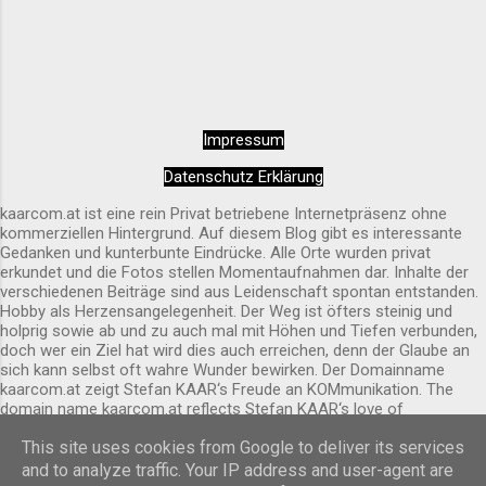
Landschaft des Lungaus führen. 🚶‍♀️🥾🚴‍♂️ Ob
Kultur, Natur oder Erholung – Mariapfarr
bietet vielfältige Möglichkeiten, die Schönheit
des Lungaus zu entdecken. 📸✨ YouTube
Video Location auf Google Maps
Impressum
Datenschutz Erklärung
kaarcom.at ist eine rein Privat betriebene Internetpräsenz ohne
kommerziellen Hintergrund. Auf diesem Blog gibt es interessante
Gedanken und kunterbunte Eindrücke. Alle Orte wurden privat
erkundet und die Fotos stellen Momentaufnahmen dar. Inhalte der
verschiedenen Beiträge sind aus Leidenschaft spontan entstanden.
Hobby als Herzensangelegenheit. Der Weg ist öfters steinig und
holprig sowie ab und zu auch mal mit Höhen und Tiefen verbunden,
doch wer ein Ziel hat wird dies auch erreichen, denn der Glaube an
sich kann selbst oft wahre Wunder bewirken. Der Domainname
kaarcom.at zeigt Stefan KAAR‘s Freude an KOMmunikation. The
domain name kaarcom.at reflects Stefan KAAR‘s love of
COMmunication.
This site uses cookies from Google to deliver its services
Powered by Blogger
and to analyze traffic. Your IP address and user-agent are