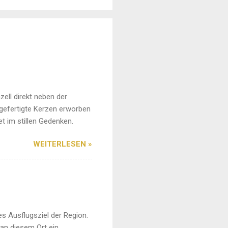
zell direkt neben der
ngefertigte Kerzen erworben
t im stillen Gedenken.
WEITERLESEN »
es Ausflugsziel der Region.
an diesem Ort ein