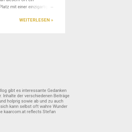
Platz mit einer einzigartigen
 auf jedem Fall einen
WEITERLESEN »
rkt das Ambiente sehr
gepflegt. Außen ist sie
Blog gibt es interessante Gedanken
. Inhalte der verschiedenen Beiträge
und holprig sowie ab und zu auch
n sich kann selbst oft wahre Wunder
 kaarcom.at reflects Stefan