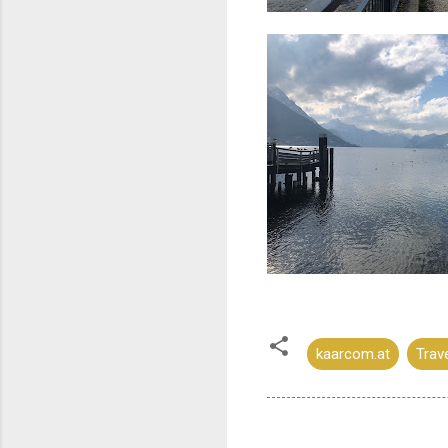
kaarcom.at
Trav