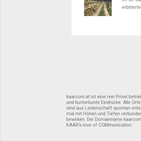
erbittert
Aussicht.
Besuch w
entspanne
schon vo
kaarcom.at ist eine rein Privat bet
und kunterbunte Eindrücke. Alle Ort
sind aus Leidenschaft spontan entst
mal mit Höhen und Tiefen verbunden,
bewirken. Der Domainname kaarcom.
KAAR‘s love of COMmunication.