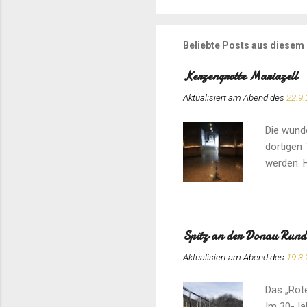
Beliebte Posts aus diesem
Kerzengrotte Mariazell
Aktualisiert am Abend des
22.9.
Die wunde
dortigen 
werden. H
Spitz an der Donau Run
Aktualisiert am Abend des
19.3.
Das „Rote
Im 30-Jä