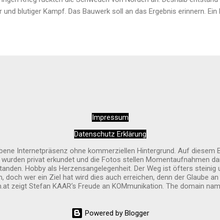
er und blutiger Kampf. Das Bauwerk soll an das Ergebnis erinnern. Ein 
 Diese sehenswerte Pfarrkirche im Herzen von Spitz an der Donau ist
ert. Am besten kommt man über den Seiteneingang hinein. Innen wi
nd und rundherum harmonisch. Alles wirkt sehr sauber und liebevoll 
n Weitem erkennbar.
Impressum
Datenschutz Erklärung
riebene Internetpräsenz ohne kommerziellen Hintergrund. Auf diesem 
e wurden privat erkundet und die Fotos stellen Momentaufnahmen dar
anden. Hobby als Herzensangelegenheit. Der Weg ist öfters steinig 
 doch wer ein Ziel hat wird dies auch erreichen, denn der Glaube a
at zeigt Stefan KAAR‘s Freude an KOMmunikation. The domain name
Powered by Blogger