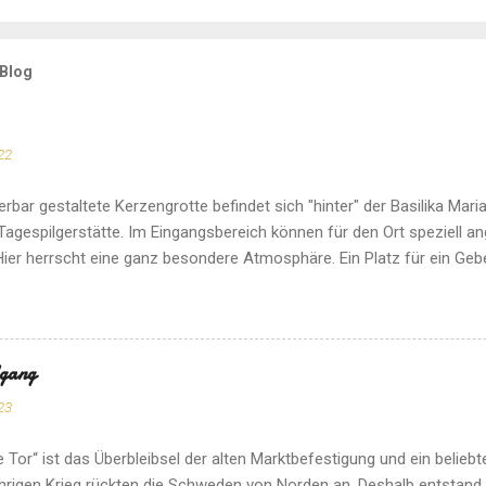
 Blog
22
rbar gestaltete Kerzengrotte befindet sich "hinter" der Basilika Maria
Tagespilgerstätte. Im Eingangsbereich können für den Ort speziell a
ier herrscht eine ganz besondere Atmosphäre. Ein Platz für ein Gebe
dgang
23
 Tor“ ist das Überbleibsel der alten Marktbefestigung und ein beliebt
hrigen Krieg rückten die Schweden von Norden an. Deshalb entstand 