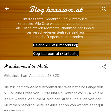
Blog kaarcom.at
Direkt zum Hauptbereich
Interessante Gedanken und kunterbunte
Eindrücke. Alle Orte wurden privat erkundet und
die Fotos stellen Momentaufnahmen dar. Inhalte
der verschiedenen Beiträge sind aus
Leidenschaft spontan entstanden.
Galerie 798.at (Empfehlung)
Blog kaarcom.at (Startseite)
Maultrommel in Molln
Aktualisiert am Abend des
13.8.23
Die zur Zeit größte Maultrommel der Welt hat eine Länge von
6.06M, eine Breite von 5.12M und ein Gewicht von 1748kg. Sie
ist ein wahres Monument. Von der Straße und auch von der
Krummen Steyrling Seite ist Alles schon von weitem sehr gut
zu erkennen.