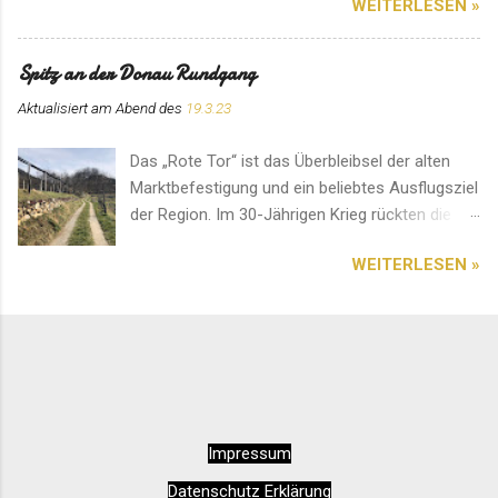
WEITERLESEN »
angefertigte Kerzen erworben werden. Hier
herrscht eine ganz besondere Atmosphäre. Ein
Platz für ein Gebet im stillen Gedenken.
Spitz an der Donau Rundgang
Aktualisiert am Abend des
19.3.23
Das „Rote Tor“ ist das Überbleibsel der alten
Marktbefestigung und ein beliebtes Ausflugsziel
der Region. Im 30-Jährigen Krieg rückten die
Schweden von Norden an. Deshalb entstand an
WEITERLESEN »
diesem Ort ein erbitterter und blutiger Kampf.
Das Bauwerk soll an das Ergebnis erinnern. Ein
Platz mit einer einzigartigen Aussicht. Diese
sehenswerte Pfarrkirche im Herzen von Spitz
an der Donau ist auf jedem Fall einen Besuch
wert. Am besten kommt man über den
Seiteneingang hinein. Innen wirkt das Ambiente
Impressum
sehr entspannend und rundherum harmonisch.
Alles wirkt sehr sauber und liebevoll gepflegt.
Datenschutz Erklärung