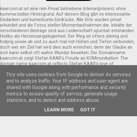
Außen ist sie schon von Weitem erkennbar.
kaarcom.at ist eine rein Privat betriebene Internetpräsenz ohne
kommerziellen Hintergrund. Auf diesem Blog gibt es interessante
Gedanken und kunterbunte Eindrücke. Alle Orte wurden privat
erkundet und die Fotos stellen Momentaufnahmen dar. Inhalte der
verschiedenen Beiträge sind aus Leidenschaft spontan entstanden.
Hobby als Herzensangelegenheit. Der Weg ist öfters steinig und
holprig sowie ab und zu auch mal mit Höhen und Tiefen verbunden,
doch wer ein Ziel hat wird dies auch erreichen, denn der Glaube an
sich kann selbst oft wahre Wunder bewirken. Der Domainname
kaarcom.at zeigt Stefan KAAR‘s Freude an KOMmunikation. The
domain name kaarcom.at reflects Stefan KAAR‘s love of
COMmunication.
This site uses cookies from Google to deliver its services
Powered by Blogger
and to analyze traffic. Your IP address and user-agent are
shared with Google along with performance and security
Designbilder von
Cimmerian
metrics to ensure quality of service, generate usage
statistics, and to detect and address abuse.
© 2026 by Stefan Kaar, All rights reserved.
LEARN MORE
GOT IT