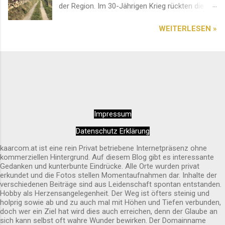
der Region. Im 30-Jährigen Krieg rückten die
Schweden von Norden an. Deshalb entstand an
WEITERLESEN »
diesem Ort ein erbitterter und blutiger Kampf.
Das Bauwerk soll an das Ergebnis erinnern. Ein
Platz mit einer einzigartigen Aussicht. Diese
sehenswerte Pfarrkirche im Herzen von Spitz
an der Donau ist auf jedem Fall einen Besuch
wert. Am besten kommt man über den
Seiteneingang hinein. Innen wirkt das Ambiente
Impressum
sehr entspannend und rundherum harmonisch.
Alles wirkt sehr sauber und liebevoll gepflegt.
Datenschutz Erklärung
Außen ist sie schon von Weitem erkennbar.
kaarcom.at ist eine rein Privat betriebene Internetpräsenz ohne
kommerziellen Hintergrund. Auf diesem Blog gibt es interessante
Gedanken und kunterbunte Eindrücke. Alle Orte wurden privat
erkundet und die Fotos stellen Momentaufnahmen dar. Inhalte der
verschiedenen Beiträge sind aus Leidenschaft spontan entstanden.
Hobby als Herzensangelegenheit. Der Weg ist öfters steinig und
holprig sowie ab und zu auch mal mit Höhen und Tiefen verbunden,
doch wer ein Ziel hat wird dies auch erreichen, denn der Glaube an
sich kann selbst oft wahre Wunder bewirken. Der Domainname