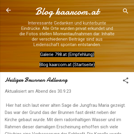
Blog kaarcom.at
Direkt zum Hauptbereich
Interessante Gedanken und kunterbunte
Eindrücke. Alle Orte wurden privat erkundet und
die Fotos stellen Momentaufnahmen dar. Inhalte
der verschiedenen Beiträge sind aus
Leidenschaft spontan entstanden.
Galerie 798.at (Empfehlung)
Blog kaarcom.at (Startseite)
Heiliger Brunnen Adlwang
Aktualisiert am Abend des
30.9.23
Hier hat sich laut einer alten Sage die Jungfrau Maria gezeigt.
Das war der Grund das der Brunnen fast direkt neben der
Kirche gebaut wurde. Mit dem radonhaltigen Wasser und im
Rahmen dieser damaligen Erscheinung erhoffen sich viele
Gläubige eine Verbesserung der Sehkraft. Die Kapelle wurde