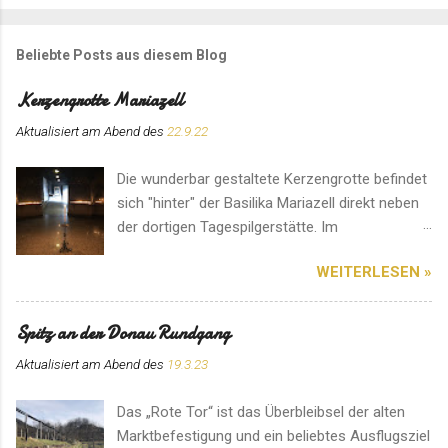
Beliebte Posts aus diesem Blog
Kerzengrotte Mariazell
Aktualisiert am Abend des
22.9.22
Die wunderbar gestaltete Kerzengrotte befindet
sich "hinter" der Basilika Mariazell direkt neben
der dortigen Tagespilgerstätte. Im
Eingangsbereich können für den Ort speziell
WEITERLESEN »
angefertigte Kerzen erworben werden. Hier
herrscht eine ganz besondere Atmosphäre. Ein
Platz für ein Gebet im stillen Gedenken.
Spitz an der Donau Rundgang
Aktualisiert am Abend des
19.3.23
Das „Rote Tor“ ist das Überbleibsel der alten
Marktbefestigung und ein beliebtes Ausflugsziel