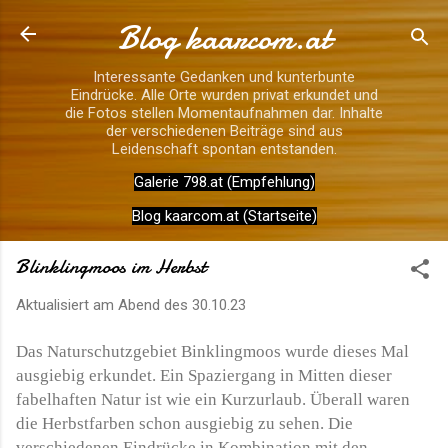
Blog kaarcom.at
Direkt zum Hauptbereich
Interessante Gedanken und kunterbunte
Eindrücke. Alle Orte wurden privat erkundet und
die Fotos stellen Momentaufnahmen dar. Inhalte
der verschiedenen Beiträge sind aus
Leidenschaft spontan entstanden.
Galerie 798.at (Empfehlung)
Blog kaarcom.at (Startseite)
Blinklingmoos im Herbst
Aktualisiert am Abend des
30.10.23
Das Naturschutzgebiet Binklingmoos wurde dieses Mal
ausgiebig erkundet. Ein Spaziergang in Mitten dieser
fabelhaften Natur ist wie ein Kurzurlaub. Überall waren
die Herbstfarben schon ausgiebig zu sehen. Die
verschiedenen Eindrücke in Kombination mit den