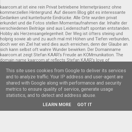
Außen ist sie schon von Weitem erkennbar.
kaarcom.at ist eine rein Privat betriebene Internetpräsenz ohne
kommerziellen Hintergrund. Auf diesem Blog gibt es interessante
Gedanken und kunterbunte Eindrücke. Alle Orte wurden privat
erkundet und die Fotos stellen Momentaufnahmen dar. Inhalte der
verschiedenen Beiträge sind aus Leidenschaft spontan entstanden.
Hobby als Herzensangelegenheit. Der Weg ist öfters steinig und
holprig sowie ab und zu auch mal mit Höhen und Tiefen verbunden,
doch wer ein Ziel hat wird dies auch erreichen, denn der Glaube an
sich kann selbst oft wahre Wunder bewirken. Der Domainname
kaarcom.at zeigt Stefan KAAR‘s Freude an KOMmunikation. The
domain name kaarcom.at reflects Stefan KAAR‘s love of
COMmunication.
This site uses cookies from Google to deliver its services
Powered by Blogger
and to analyze traffic. Your IP address and user-agent are
shared with Google along with performance and security
Designbilder von
Cimmerian
metrics to ensure quality of service, generate usage
statistics, and to detect and address abuse.
© 2026 by Stefan Kaar, All rights reserved.
LEARN MORE
GOT IT