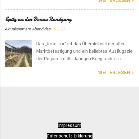
WEITERLESEN »
angefertigte Kerzen erworben werden. Hier
herrscht eine ganz besondere Atmosphäre. Ein
Platz für ein Gebet im stillen Gedenken.
Spitz an der Donau Rundgang
Aktualisiert am Abend des
19.3.23
Das „Rote Tor“ ist das Überbleibsel der alten
Marktbefestigung und ein beliebtes Ausflugsziel
der Region. Im 30-Jährigen Krieg rückten die
Schweden von Norden an. Deshalb entstand an
WEITERLESEN »
diesem Ort ein erbitterter und blutiger Kampf.
Das Bauwerk soll an das Ergebnis erinnern. Ein
Platz mit einer einzigartigen Aussicht. Diese
sehenswerte Pfarrkirche im Herzen von Spitz
an der Donau ist auf jedem Fall einen Besuch
wert. Am besten kommt man über den
Seiteneingang hinein. Innen wirkt das Ambiente
Impressum
sehr entspannend und rundherum harmonisch.
Alles wirkt sehr sauber und liebevoll gepflegt.
Datenschutz Erklärung