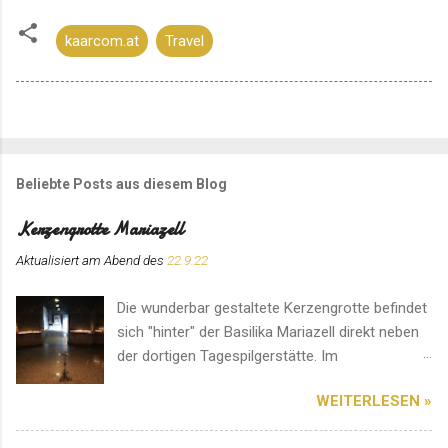
kaarcom.at
Travel
Beliebte Posts aus diesem Blog
Kerzengrotte Mariazell
Aktualisiert am Abend des
22.9.22
Die wunderbar gestaltete Kerzengrotte befindet
sich "hinter" der Basilika Mariazell direkt neben
der dortigen Tagespilgerstätte. Im
Eingangsbereich können für den Ort speziell
WEITERLESEN »
angefertigte Kerzen erworben werden. Hier
herrscht eine ganz besondere Atmosphäre. Ein