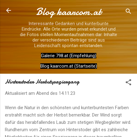
Blog kaarcom.at
Direkt zum Hauptbereich
Interessante Gedanken und kunterbunte
Eindrücke. Alle Orte wurden privat erkundet und
die Fotos stellen Momentaufnahmen dar. Inhalte
der verschiedenen Beiträge sind aus
Leidenschaft spontan entstanden.
Galerie 798.at (Empfehlung)
Blog kaarcom.at (Startseite)
Hinterstoder Herbstspaziergang
Aktualisiert am Abend des
14.11.23
Wenn die Natur in den schönsten und kunterbuntesten Farben
erstrahlt macht sich der Herbst bemerkbar. Der Wind sorgt
dafür das herabfallendes Laub zum stetigen Wegbegleiter wird.
Rundherum vom Zentrum von Hinterstoder gibt es zahlreiche
Möglichkeiten für einen Spaziergang in dieser traumhaften