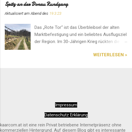
Platz für ein Gebet im stillen Gedenken.
Spitz an der Donau Rundgang
Aktualisiert am Abend des
19.3.23
Das „Rote Tor“ ist das Überbleibsel der alten
Marktbefestigung und ein beliebtes Ausflugsziel
der Region. Im 30-Jährigen Krieg rückten die
Schweden von Norden an. Deshalb entstand an
WEITERLESEN »
diesem Ort ein erbitterter und blutiger Kampf.
Das Bauwerk soll an das Ergebnis erinnern. Ein
Platz mit einer einzigartigen Aussicht. Diese
sehenswerte Pfarrkirche im Herzen von Spitz
an der Donau ist auf jedem Fall einen Besuch
wert. Am besten kommt man über den
Seiteneingang hinein. Innen wirkt das Ambiente
Impressum
sehr entspannend und rundherum harmonisch.
Alles wirkt sehr sauber und liebevoll gepflegt.
Datenschutz Erklärung
Außen ist sie schon von Weitem erkennbar.
kaarcom.at ist eine rein Privat betriebene Internetpräsenz ohne
kommerziellen Hintergrund. Auf diesem Blog gibt es interessante