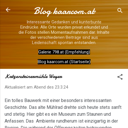
Blog kaarcom.at
Direkt zum Hauptbereich
Interessante Gedanken und kunterbunte
Eindrücke. Alle Orte wurden privat erkundet und
die Fotos stellen Momentaufnahmen dar. Inhalte
der verschiedenen Beiträge sind aus
Leidenschaft spontan entstanden.
Galerie 798.at (Empfehlung)
Blog kaarcom.at (Startseite)
Katzensteinermühle Weyer
Aktualisiert am Abend des
23.3.24
Ein tolles Bauwerk mit einer besonders interessanten
Geschichte. Das alte Mühlrad drehte sich heute stets sanft
und stetig. Hier gibt es ein Museum zum Staunen und
Anfassen. Das Ambiente rundherum ist einzigartig in der
Region. Die während der Öffnungszeiten betreuenden