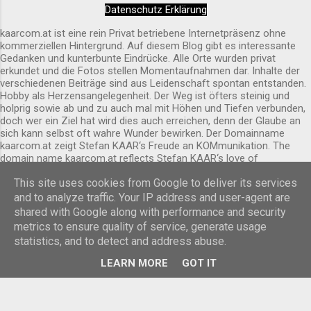
Alles wirkt sehr sauber und liebevoll gepflegt.
Datenschutz Erklärung
Außen ist sie schon von Weitem erkennbar.
kaarcom.at ist eine rein Privat betriebene Internetpräsenz ohne
kommerziellen Hintergrund. Auf diesem Blog gibt es interessante
Gedanken und kunterbunte Eindrücke. Alle Orte wurden privat
erkundet und die Fotos stellen Momentaufnahmen dar. Inhalte der
verschiedenen Beiträge sind aus Leidenschaft spontan entstanden.
Hobby als Herzensangelegenheit. Der Weg ist öfters steinig und
holprig sowie ab und zu auch mal mit Höhen und Tiefen verbunden,
doch wer ein Ziel hat wird dies auch erreichen, denn der Glaube an
sich kann selbst oft wahre Wunder bewirken. Der Domainname
kaarcom.at zeigt Stefan KAAR‘s Freude an KOMmunikation. The
domain name kaarcom.at reflects Stefan KAAR‘s love of
COMmunication.
This site uses cookies from Google to deliver its services
Powered by Blogger
and to analyze traffic. Your IP address and user-agent are
shared with Google along with performance and security
Designbilder von
Cimmerian
metrics to ensure quality of service, generate usage
statistics, and to detect and address abuse.
© 2026 by Stefan Kaar, All rights reserved.
LEARN MORE
GOT IT