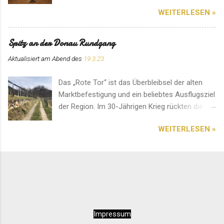
Eingangsbereich können für den Ort speziell
WEITERLESEN »
angefertigte Kerzen erworben werden. Hier
herrscht eine ganz besondere Atmosphäre. Ein
Platz für ein Gebet im stillen Gedenken.
Spitz an der Donau Rundgang
Aktualisiert am Abend des
19.3.23
Das „Rote Tor“ ist das Überbleibsel der alten
Marktbefestigung und ein beliebtes Ausflugsziel
der Region. Im 30-Jährigen Krieg rückten die
Schweden von Norden an. Deshalb entstand an
WEITERLESEN »
diesem Ort ein erbitterter und blutiger Kampf.
Das Bauwerk soll an das Ergebnis erinnern. Ein
Platz mit einer einzigartigen Aussicht. Diese
sehenswerte Pfarrkirche im Herzen von Spitz
an der Donau ist auf jedem Fall einen Besuch
wert. Am besten kommt man über den
Seiteneingang hinein. Innen wirkt das Ambiente
Impressum
sehr entspannend und rundherum harmonisch.