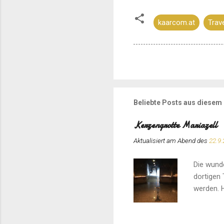
kaarcom.at
Trav
Beliebte Posts aus diesem
Kerzengrotte Mariazell
Aktualisiert am Abend des
22.9.
Die wunde
dortigen 
werden. H