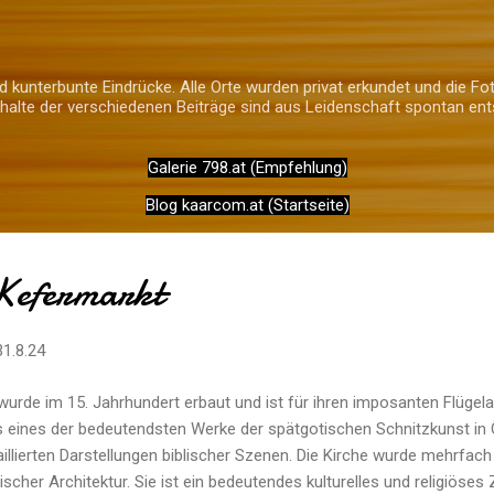
Direkt zum Hauptbereich
 kunterbunte Eindrücke. Alle Orte wurden privat erkundet und die Fot
alte der verschiedenen Beiträge sind aus Leidenschaft spontan ent
Galerie 798.at (Empfehlung)
Blog kaarcom.at (Startseite)
Kefermarkt
31.8.24
wurde im 15. Jahrhundert erbaut und ist für ihren imposanten Flügelalt
ls eines der bedeutendsten Werke der spätgotischen Schnitzkunst in
illierten Darstellungen biblischer Szenen. Die Kirche wurde mehrfach 
ischer Architektur. Sie ist ein bedeutendes kulturelles und religiöse