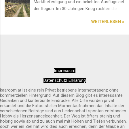
Marktbefestigung und ein beliebtes Ausflugsziel
der Region. Im 30-Jährigen Krieg rückten die
Schweden von Norden an. Deshalb entstand an
WEITERLESEN »
diesem Ort ein erbitterter und blutiger Kampf.
Das Bauwerk soll an das Ergebnis erinnern. Ein
Platz mit einer einzigartigen Aussicht. Diese
sehenswerte Pfarrkirche im Herzen von Spitz
an der Donau ist auf jedem Fall einen Besuch
wert. Am besten kommt man über den
Seiteneingang hinein. Innen wirkt das Ambiente
Impressum
sehr entspannend und rundherum harmonisch.
Alles wirkt sehr sauber und liebevoll gepflegt.
Datenschutz Erklärung
Außen ist sie schon von Weitem erkennbar.
kaarcom.at ist eine rein Privat betriebene Internetpräsenz ohne
kommerziellen Hintergrund. Auf diesem Blog gibt es interessante
Gedanken und kunterbunte Eindrücke. Alle Orte wurden privat
erkundet und die Fotos stellen Momentaufnahmen dar. Inhalte der
verschiedenen Beiträge sind aus Leidenschaft spontan entstanden.
Hobby als Herzensangelegenheit. Der Weg ist öfters steinig und
holprig sowie ab und zu auch mal mit Höhen und Tiefen verbunden,
doch wer ein Ziel hat wird dies auch erreichen, denn der Glaube an