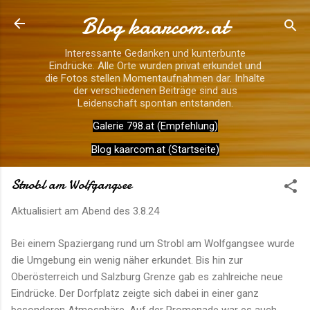
Blog kaarcom.at
Direkt zum Hauptbereich
Interessante Gedanken und kunterbunte
Eindrücke. Alle Orte wurden privat erkundet und
die Fotos stellen Momentaufnahmen dar. Inhalte
der verschiedenen Beiträge sind aus
Leidenschaft spontan entstanden.
Galerie 798.at (Empfehlung)
Blog kaarcom.at (Startseite)
Strobl am Wolfgangsee
Aktualisiert am Abend des
3.8.24
Bei einem Spaziergang rund um Strobl am Wolfgangsee wurde
die Umgebung ein wenig näher erkundet. Bis hin zur
Oberösterreich und Salzburg Grenze gab es zahlreiche neue
Eindrücke. Der Dorfplatz zeigte sich dabei in einer ganz
besonderen Atmosphäre. Auf der Promenade war es auch