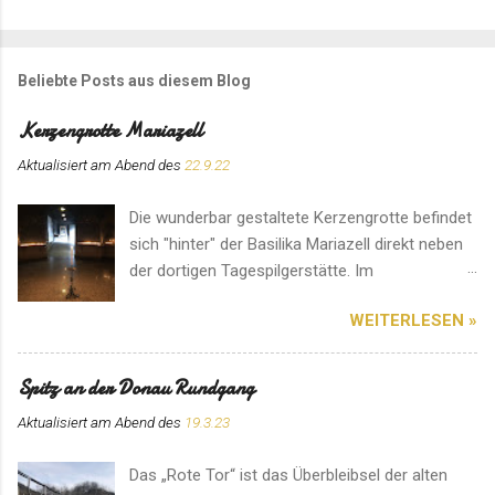
Beliebte Posts aus diesem Blog
Kerzengrotte Mariazell
Aktualisiert am Abend des
22.9.22
Die wunderbar gestaltete Kerzengrotte befindet
sich "hinter" der Basilika Mariazell direkt neben
der dortigen Tagespilgerstätte. Im
Eingangsbereich können für den Ort speziell
WEITERLESEN »
angefertigte Kerzen erworben werden. Hier
herrscht eine ganz besondere Atmosphäre. Ein
Platz für ein Gebet im stillen Gedenken.
Spitz an der Donau Rundgang
Aktualisiert am Abend des
19.3.23
Das „Rote Tor“ ist das Überbleibsel der alten