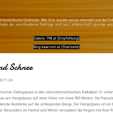
Direkt zum Hauptbereich
 kunterbunte Eindrücke. Alle Orte wurden privat erkundet und die Fot
alte der verschiedenen Beiträge sind aus Leidenschaft spontan ent
Galerie 798.at (Empfehlung)
Blog kaarcom.at (Startseite)
nd Schnee
30.11.24
rischer Gebirgspass in den oberösterreichischen Kalkalpen. Er verbin
au am Hengstpass auf einer Höhe von etwa 985 Metern. Die Passstr
kende Ausblicke auf die umliegenden Berge. Der Hengstpass ist ein b
r. Besonders im Herbst und Winter verzaubert die Region mit ihrer R