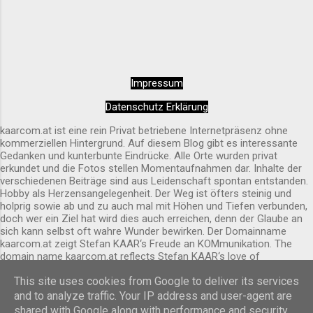
sehenswerte Pfarrkirche im Herzen von Spitz
an der Donau ist auf jedem Fall einen Besuch
wert. Am besten kommt man über den
Seiteneingang hinein. Innen wirkt das Ambiente
Impressum
sehr entspannend und rundherum harmonisch.
Alles wirkt sehr sauber und liebevoll gepflegt.
Datenschutz Erklärung
Außen ist sie schon von Weitem erkennbar.
kaarcom.at ist eine rein Privat betriebene Internetpräsenz ohne
kommerziellen Hintergrund. Auf diesem Blog gibt es interessante
Gedanken und kunterbunte Eindrücke. Alle Orte wurden privat
erkundet und die Fotos stellen Momentaufnahmen dar. Inhalte der
verschiedenen Beiträge sind aus Leidenschaft spontan entstanden.
Hobby als Herzensangelegenheit. Der Weg ist öfters steinig und
holprig sowie ab und zu auch mal mit Höhen und Tiefen verbunden,
doch wer ein Ziel hat wird dies auch erreichen, denn der Glaube an
sich kann selbst oft wahre Wunder bewirken. Der Domainname
kaarcom.at zeigt Stefan KAAR‘s Freude an KOMmunikation. The
domain name kaarcom.at reflects Stefan KAAR‘s love of
COMmunication.
This site uses cookies from Google to deliver its services
Powered by Blogger
and to analyze traffic. Your IP address and user-agent are
shared with Google along with performance and security