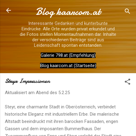
Blog kaarcom.at
Direkt zum Hauptbereich
Interessante Gedanken und kunterbunte
Eindrücke. Alle Orte wurden privat erkundet und
die Fotos stellen Momentaufnahmen dar. Inhalte
der verschiedenen Beiträge sind aus
Leidenschaft spontan entstanden.
Galerie 798.at (Empfehlung)
Blog kaarcom.at (Startseite)
Steyr Impressionen
Aktualisiert am Abend des
5.2.25
Steyr, eine charmante Stadt in Oberösterreich, verbindet
historische Eleganz mit industriellem Erbe. Die malerische
Altstadt beeindruckt mit ihren barocken Fassaden, engen
Gassen und dem imposanten Bummerlhaus. Der
Zusammenfluss von Enns und Steyr verleiht der Stadt eine