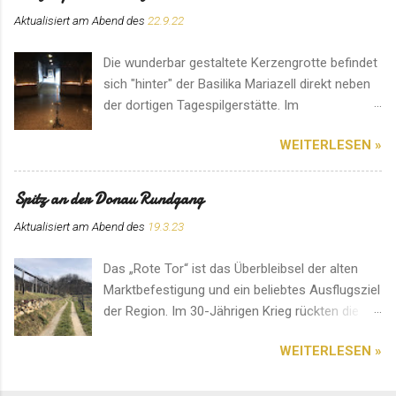
Aktualisiert am Abend des
22.9.22
Die wunderbar gestaltete Kerzengrotte befindet
sich "hinter" der Basilika Mariazell direkt neben
der dortigen Tagespilgerstätte. Im
Eingangsbereich können für den Ort speziell
WEITERLESEN »
angefertigte Kerzen erworben werden. Hier
herrscht eine ganz besondere Atmosphäre. Ein
Platz für ein Gebet im stillen Gedenken.
Spitz an der Donau Rundgang
Aktualisiert am Abend des
19.3.23
Das „Rote Tor“ ist das Überbleibsel der alten
Marktbefestigung und ein beliebtes Ausflugsziel
der Region. Im 30-Jährigen Krieg rückten die
Schweden von Norden an. Deshalb entstand an
WEITERLESEN »
diesem Ort ein erbitterter und blutiger Kampf.
Das Bauwerk soll an das Ergebnis erinnern. Ein
Platz mit einer einzigartigen Aussicht. Diese