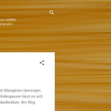
os stellen
standen.
d mit Weingärten überzogen
Kellergassen lässt es sich
 Marillenblüte. Am Weg