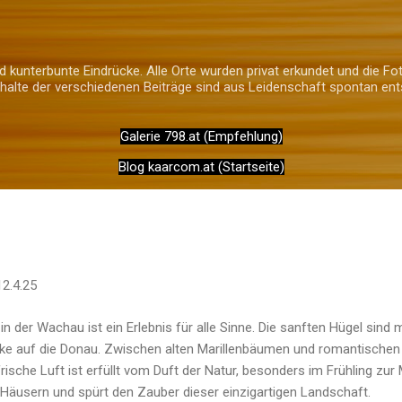
Direkt zum Hauptbereich
 kunterbunte Eindrücke. Alle Orte wurden privat erkundet und die Fot
alte der verschiedenen Beiträge sind aus Leidenschaft spontan ent
Galerie 798.at (Empfehlung)
Blog kaarcom.at (Startseite)
12.4.25
in der Wachau ist ein Erlebnis für alle Sinne. Die sanften Hügel sin
icke auf die Donau. Zwischen alten Marillenbäumen und romantischen 
rische Luft ist erfüllt vom Duft der Natur, besonders im Frühling zur
äusern und spürt den Zauber dieser einzigartigen Landschaft.