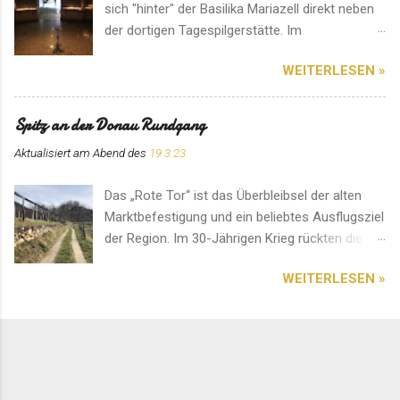
sich "hinter" der Basilika Mariazell direkt neben
der dortigen Tagespilgerstätte. Im
Eingangsbereich können für den Ort speziell
WEITERLESEN »
angefertigte Kerzen erworben werden. Hier
herrscht eine ganz besondere Atmosphäre. Ein
Platz für ein Gebet im stillen Gedenken.
Spitz an der Donau Rundgang
Aktualisiert am Abend des
19.3.23
Das „Rote Tor“ ist das Überbleibsel der alten
Marktbefestigung und ein beliebtes Ausflugsziel
der Region. Im 30-Jährigen Krieg rückten die
Schweden von Norden an. Deshalb entstand an
WEITERLESEN »
diesem Ort ein erbitterter und blutiger Kampf.
Das Bauwerk soll an das Ergebnis erinnern. Ein
Platz mit einer einzigartigen Aussicht. Diese
sehenswerte Pfarrkirche im Herzen von Spitz
an der Donau ist auf jedem Fall einen Besuch
wert. Am besten kommt man über den