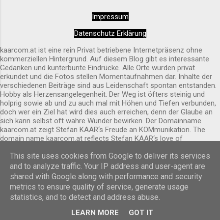
Seiteneingang hinein. Innen wirkt das Ambiente
Impressum
sehr entspannend und rundherum harmonisch.
Alles wirkt sehr sauber und liebevoll gepflegt.
Datenschutz Erklärung
Außen ist sie schon von Weitem erkennbar.
kaarcom.at ist eine rein Privat betriebene Internetpräsenz ohne
kommerziellen Hintergrund. Auf diesem Blog gibt es interessante
Gedanken und kunterbunte Eindrücke. Alle Orte wurden privat
erkundet und die Fotos stellen Momentaufnahmen dar. Inhalte der
verschiedenen Beiträge sind aus Leidenschaft spontan entstanden.
Hobby als Herzensangelegenheit. Der Weg ist öfters steinig und
holprig sowie ab und zu auch mal mit Höhen und Tiefen verbunden,
doch wer ein Ziel hat wird dies auch erreichen, denn der Glaube an
sich kann selbst oft wahre Wunder bewirken. Der Domainname
kaarcom.at zeigt Stefan KAAR‘s Freude an KOMmunikation. The
domain name kaarcom.at reflects Stefan KAAR‘s love of
COMmunication.
This site uses cookies from Google to deliver its services
Powered by Blogger
and to analyze traffic. Your IP address and user-agent are
shared with Google along with performance and security
Designbilder von
Cimmerian
metrics to ensure quality of service, generate usage
statistics, and to detect and address abuse.
© 2026 by Stefan Kaar, All rights reserved.
LEARN MORE
GOT IT