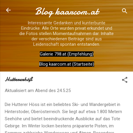
Blog kaarcom.at
Direkt zum Hauptbereich
Interessante Gedanken und kunterbunte
Eindrücke. Alle Orte wurden privat erkundet und
die Fotos stellen Momentaufnahmen dar. Inhalte
der verschiedenen Beiträge sind aus
Leidenschaft spontan entstanden.
Galerie 798.at (Empfehlung)
Blog kaarcom.at (Startseite)
Huttererhöß
Aktualisiert am Abend des
24.5.25
Die Hutterer Höss ist ein beliebtes Ski- und Wandergebiet in
Hinterstoder, Oberösterreich. Sie liegt auf etwa 1.800 Metern
Seehöhe und bietet beeindruckende Ausblicke auf das Tote
Gebirge. Im Winter locken bestens präparierte Pisten, im
Sommer zahlreiche Wanderwege und Almen. Besonders