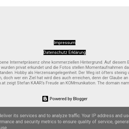
nd und rundherum harmonisch. Alles wirkt sehr sauber und liebevoll 
n Weitem erkennbar.
Impressum
Datenschutz Erklärung
riebene Internetpräsenz ohne kommerziellen Hintergrund. Auf diesem 
e wurden privat erkundet und die Fotos stellen Momentaufnahmen dar
anden. Hobby als Herzensangelegenheit. Der Weg ist öfters steinig 
 doch wer ein Ziel hat wird dies auch erreichen, denn der Glaube a
at zeigt Stefan KAAR‘s Freude an KOMmunikation. The domain name
Powered by Blogger
Designbilder von
Cimmerian
liver its services and to analyze traffic. Your IP address and u
rmance and security metrics to ensure quality of service, gener
© 2026 by Stefan Kaar, All rights reserved.
use.