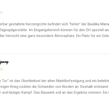
22
rbar gestaltete Kerzengrotte befindet sich "hinter" der Basilika Maria
Tagespilgerstätte. Im Eingangsbereich können für den Ort speziell a
ier herrscht eine ganz besondere Atmosphäre. Ein Platz für ein Gebe
dgang
23
 Tor“ ist das Überbleibsel der alten Marktbefestigung und ein beliebt
hrigen Krieg rückten die Schweden von Norden an. Deshalb entstand 
er und blutiger Kampf. Das Bauwerk soll an das Ergebnis erinnern. Ein 
 Diese sehenswerte Pfarrkirche im Herzen von Spitz an der Donau ist
ert. Am besten kommt man über den Seiteneingang hinein. Innen wi