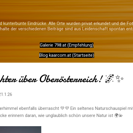
Direkt zum Hauptbereich
 kunterbunte Eindrücke. Alle Orte wurden privat erkundet und die Fot
alte der verschiedenen Beiträge sind aus Leidenschaft spontan ent
Galerie 798.at (Empfehlung)
Blog kaarcom.at (Startseite)
hter über Oberösterreich! 🌌✨
21.1.26
erhimmel ebenfalls überrascht 💚💜 Ein seltenes Naturschauspiel mit
ke erinnern daran, wie unglaublich schön unsere Natur ist 🌍💫