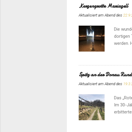
Kerzengrotte Mariazell
Aktualisiert am Abend des
22.9.
Die wunde
dortigen 
werden. H
Spitz an der Donau Run
Aktualisiert am Abend des
19.3.
Das „Rote
Im 30-Jä
erbittert
Aussicht.
Besuch w