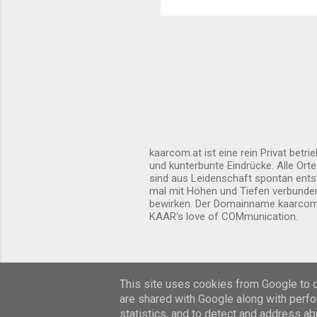
entspanne
schon vo
kaarcom.at ist eine rein Privat bet
und kunterbunte Eindrücke. Alle Ort
sind aus Leidenschaft spontan entst
mal mit Höhen und Tiefen verbunden,
bewirken. Der Domainname kaarcom.
KAAR‘s love of COMmunication.
This site uses cookies from Google to de
are shared with Google along with perfo
statistics, and to detect and address ab