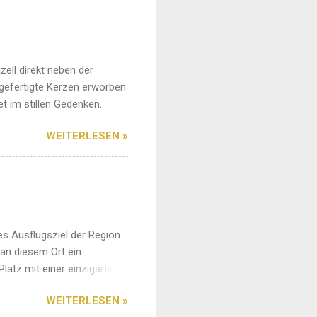
zell direkt neben der
ngefertigte Kerzen erworben
t im stillen Gedenken.
WEITERLESEN »
es Ausflugsziel der Region.
an diesem Ort ein
Platz mit einer einzigartigen
 auf jedem Fall einen
WEITERLESEN »
rkt das Ambiente sehr