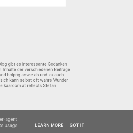
gepflegt. Außen ist sie
Blog gibt es interessante Gedanken
. Inhalte der verschiedenen Beiträge
und holprig sowie ab und zu auch
n sich kann selbst oft wahre Wunder
 kaarcom.at reflects Stefan
ser-agent
ate usage
LEARN MORE
GOT IT