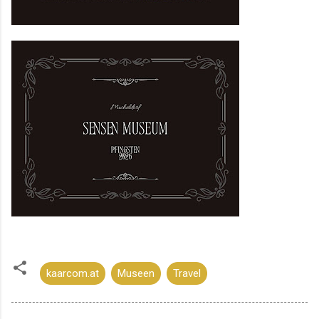
kaarcom.at
Museen
Travel