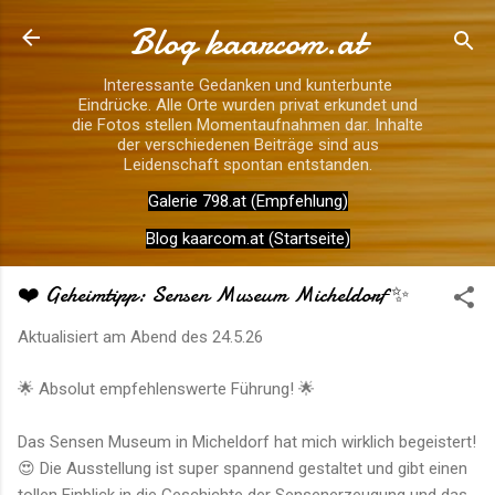
Blog kaarcom.at
Direkt zum Hauptbereich
Interessante Gedanken und kunterbunte
Eindrücke. Alle Orte wurden privat erkundet und
die Fotos stellen Momentaufnahmen dar. Inhalte
der verschiedenen Beiträge sind aus
Leidenschaft spontan entstanden.
Galerie 798.at (Empfehlung)
Blog kaarcom.at (Startseite)
❤️ Geheimtipp: Sensen Museum Micheldorf ✨
Aktualisiert am Abend des
24.5.26
🌟 Absolut empfehlenswerte Führung! 🌟
Das Sensen Museum in Micheldorf hat mich wirklich begeistert!
😍 Die Ausstellung ist super spannend gestaltet und gibt einen
tollen Einblick in die Geschichte der Sensenerzeugung und das