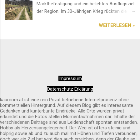
Marktbefestigung und ein beliebtes Ausflugsziel
der Region. Im 30-Jährigen Krieg rückten die
Schweden von Norden an. Deshalb entstand an
WEITERLESEN »
diesem Ort ein erbitterter und blutiger Kampf.
Das Bauwerk soll an das Ergebnis erinnern. Ein
Platz mit einer einzigartigen Aussicht. Diese
sehenswerte Pfarrkirche im Herzen von Spitz
an der Donau ist auf jedem Fall einen Besuch
wert. Am besten kommt man über den
Seiteneingang hinein. Innen wirkt das Ambiente
Impressum
sehr entspannend und rundherum harmonisch.
Alles wirkt sehr sauber und liebevoll gepflegt.
Datenschutz Erklärung
Außen ist sie schon von Weitem erkennbar.
kaarcom.at ist eine rein Privat betriebene Internetpräsenz ohne
kommerziellen Hintergrund. Auf diesem Blog gibt es interessante
Gedanken und kunterbunte Eindrücke. Alle Orte wurden privat
erkundet und die Fotos stellen Momentaufnahmen dar. Inhalte der
verschiedenen Beiträge sind aus Leidenschaft spontan entstanden.
Hobby als Herzensangelegenheit. Der Weg ist öfters steinig und
holprig sowie ab und zu auch mal mit Höhen und Tiefen verbunden,
doch wer ein Ziel hat wird dies auch erreichen, denn der Glaube an