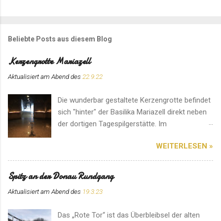
Beliebte Posts aus diesem Blog
Kerzengrotte Mariazell
Aktualisiert am Abend des
22.9.22
Die wunderbar gestaltete Kerzengrotte befindet
sich "hinter" der Basilika Mariazell direkt neben
der dortigen Tagespilgerstätte. Im
Eingangsbereich können für den Ort speziell
WEITERLESEN »
angefertigte Kerzen erworben werden. Hier
herrscht eine ganz besondere Atmosphäre. Ein
Platz für ein Gebet im stillen Gedenken.
Spitz an der Donau Rundgang
Aktualisiert am Abend des
19.3.23
Das „Rote Tor“ ist das Überbleibsel der alten